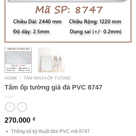
HOME
/
TẤM NHỰA ỐP TƯỜNG
Tấm ốp tường giả đá PVC 8747
270.000
₫
Thông số kỹ thuật tấm PVC mã 8747