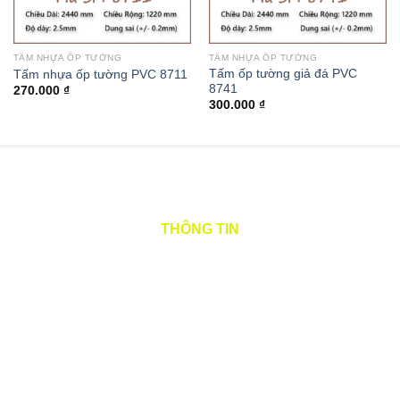
TẤM NHỰA ỐP TƯỜNG
TẤM NHỰA ỐP TƯỜNG
Tấm ốp tường giả đá PVC
Tấm nhựa ốp tường PVC 8711
8741
270.000
₫
300.000
₫
THÔNG TIN
Tên tiếng việt: CÔNG TY TNHH CÁT QUANG
Tên quốc tế: CAT QUANG COMPANY LIMITED
Tên viết tắt: CAT QUANG CO.,LTD
Mã số thuế: 0315984621