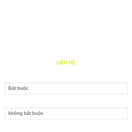
Đại diện pháp luật: Đặng Quý Cẩm
Tình trạng: Đang hoạt động (đã được cấp GCN ĐKT)
THỜI GIAN LÀM VIỆC
Thứ 2 – 7: 8h00 – 17h00
LIÊN HỆ
Tên của bạn
Nhập email
Nhập số điện thoại