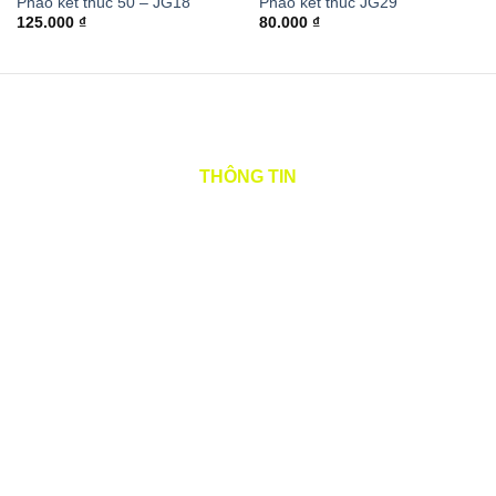
Phào kết thúc 50 – JG18
Phào kết thúc JG29
125.000
₫
80.000
₫
THÔNG TIN
Tên tiếng việt: CÔNG TY TNHH CÁT QUANG
Tên quốc tế: CAT QUANG COMPANY LIMITED
Tên viết tắt: CAT QUANG CO.,LTD
Mã số thuế: 0315984621
Địa chỉ: E4/52 Quốc lộ 1A, Phường Bình Trị Đông B,
Quận Bình Tân, Thành phố Hồ Chí Minh, Việt Nam
Điện thoại: 0967620705 (zalo)