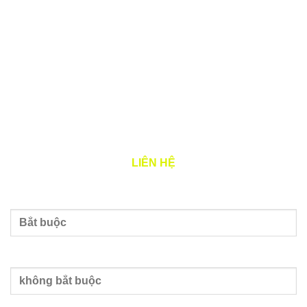
Email: hotro@jagger.vn
Đại diện pháp luật: Đặng Quý Cẩm
Tình trạng: Đang hoạt động (đã được cấp GCN ĐKT)
THỜI GIAN LÀM VIỆC
Thứ 2 – 7: 8h00 – 17h00
LIÊN HỆ
Tên của bạn
Nhập email