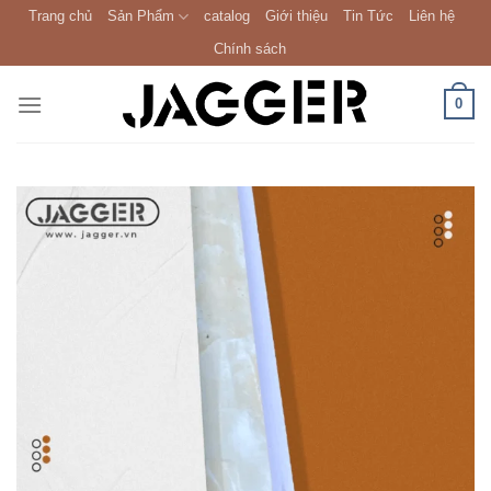
Skip
Trang chủ
Sản Phẩm
catalog
Giới thiệu
Tin Tức
Liên hệ
to
Chính sách
content
0