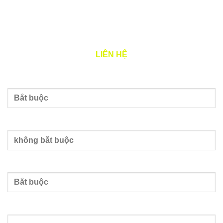
Thứ 2 – 7: 8h00 – 17h00
LIÊN HỆ
Tên của bạn
Nhập email
Nhập số điện thoại
Nội dung