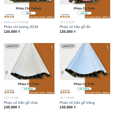
PHÀO CHỈ TƯỜNG
CỐT CỨNG
Phào chỉ tường JG34
Phào cổ trần gỗ đỏ
120.000
₫
135.000
₫
CỐT CỨNG
CỐT CỨNG
Phào cổ trần gỗ nhạt
Phào cổ trần gỗ trắng
135.000
₫
135.000
₫