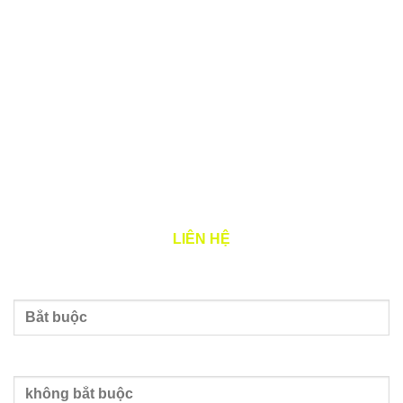
Email: hotro@jagger.vn
Đại diện pháp luật: Đặng Quý Cẩm
Tình trạng: Đang hoạt động (đã được cấp GCN ĐKT)
THỜI GIAN LÀM VIỆC
Thứ 2 – 7: 8h00 – 17h00
LIÊN HỆ
Tên của bạn
Nhập email