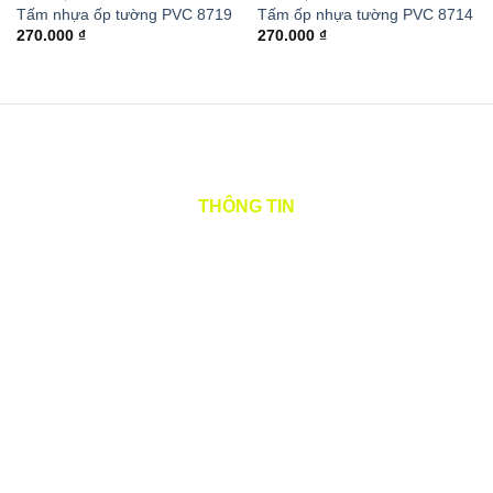
Tấm nhựa ốp tường PVC 8719
Tấm ốp nhựa tường PVC 8714
270.000
₫
270.000
₫
THÔNG TIN
Tên tiếng việt: CÔNG TY TNHH CÁT QUANG
Tên quốc tế: CAT QUANG COMPANY LIMITED
Tên viết tắt: CAT QUANG CO.,LTD
Mã số thuế: 0315984621
Địa chỉ: E4/52 Quốc lộ 1A, Phường Bình Trị Đông B,
Quận Bình Tân, Thành phố Hồ Chí Minh, Việt Nam
Điện thoại: 0967620705 (zalo)