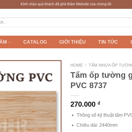
Kính chào quý khách đã ghé thăm Website của chúng tôi
HẨM
CATALOG
GIỚI THIỆU
TIN TỨC
HOME
/
TẤM NHỰA ỐP TƯỜN
Tấm ốp tường g
PVC 8737
270.000
₫
Thông số kỹ thuật tấm P
Chiều dài: 2440mm