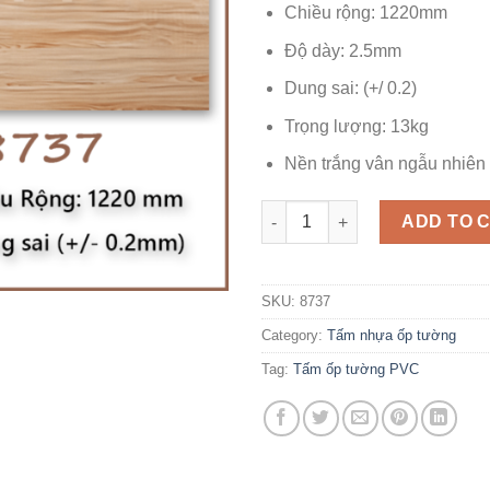
Chiều rộng: 1220mm
Độ dày: 2.5mm
Dung sai: (+/ 0.2)
Trọng lượng: 13kg
Nền trắng vân ngẫu nhiên
Tấm ốp tường giả đá PVC 8737
ADD TO 
SKU:
8737
Category:
Tấm nhựa ốp tường
Tag:
Tấm ốp tường PVC