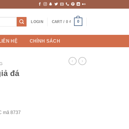
0
LOGIN
CART /
0
₫
LIÊN HỆ
CHÍNH SÁCH
G
iả đá
VC mã 8737