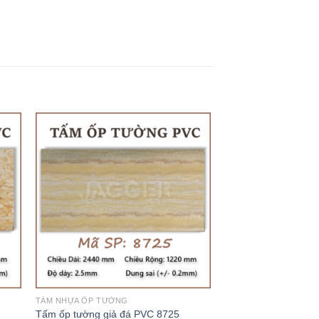
TẤM NHỰA ỐP TƯỜNG
TẤM NHỰA ỐP TƯỜNG
Tấm ốp tường giả đá PVC 8725
Tấm ốp tường giả đ