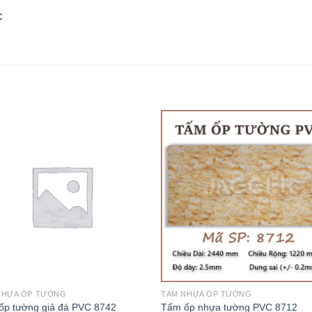
c
NHỰA ỐP TƯỜNG
TẤM NHỰA ỐP TƯỜNG
ốp tường giả đá PVC 8742
Tấm ốp nhựa tường PVC 8712