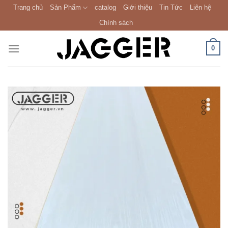
Skip
Trang chủ
Sản Phẩm
catalog
Giới thiệu
Tin Tức
Liên hệ
to
Chính sách
content
0