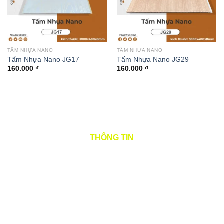
TẤM NHỰA NANO
TẤM NHỰA NANO
Tấm Nhựa Nano JG17
Tấm Nhựa Nano JG29
160.000
₫
160.000
₫
THÔNG TIN
Tên tiếng việt: CÔNG TY TNHH CÁT QUANG
Tên quốc tế: CAT QUANG COMPANY LIMITED
Tên viết tắt: CAT QUANG CO.,LTD
Mã số thuế: 0315984621