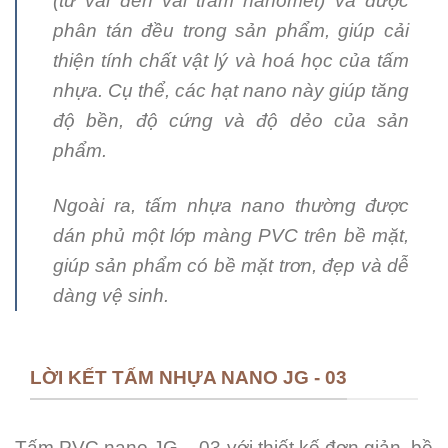
(từ vài đến vài trăm nanomet) và được
phân tán đều trong sản phẩm, giúp cải
thiện tính chất vật lý và hoá học của tấm
nhựa. Cụ thể, các hạt nano này giúp tăng
độ bền, độ cứng và độ dẻo của sản
phẩm.
Ngoài ra, tấm nhựa nano thường được
dán phủ một lớp màng PVC trên bề mặt,
giúp sản phẩm có bề mặt trơn, đẹp và dễ
dàng vệ sinh.
LỜI KẾT TẤM NHỰA NANO JG - 03
Tấm PVC nano JG – 03 với thiết kế đơn giản, bề