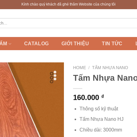
Kính chào quý khách đã ghé thăm Website của chúng tôi
HẨM
CATALOG
GIỚI THIỆU
TIN TỨC
HOME
/
TẤM NHỰA NANO
Tấm Nhựa Nano
160.000
₫
Thông số kỹ thuật
Tấm Nhựa Nano HJ
Chiều dài: 3000mm