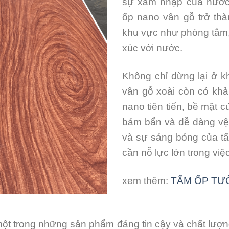
sự xâm nhập của nước
ốp nano vân gỗ trở thà
khu vực như phòng tắm,
xúc với nước.
Không chỉ dừng lại ở 
vân gỗ xoài còn có khả
nano tiên tiến, bề mặt 
bám bẩn và dễ dàng vệ 
và sự sáng bóng của tấ
cần nỗ lực lớn trong vi
xem thêm:
TẤM ỐP TƯ
 trong những sản phẩm đáng tin cậy và chất lượng