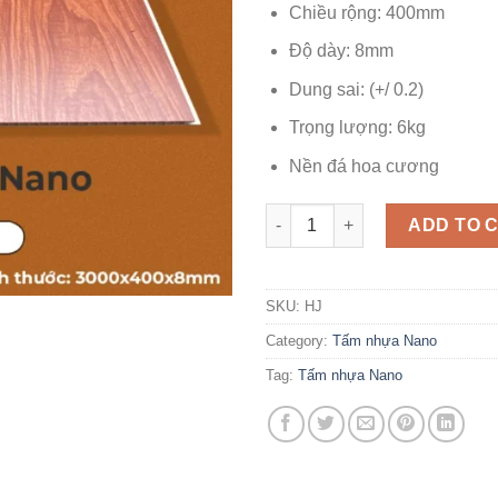
Chiều rộng: 400mm
Độ dày: 8mm
Dung sai: (+/ 0.2)
Trọng lượng: 6kg
Nền đá hoa cương
Tấm Nhựa Nano HJ quantity
ADD TO 
SKU:
HJ
Category:
Tấm nhựa Nano
Tag:
Tấm nhựa Nano