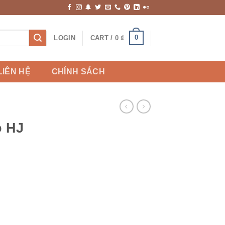
0
LOGIN
CART /
0
₫
LIÊN HỆ
CHÍNH SÁCH
 HJ