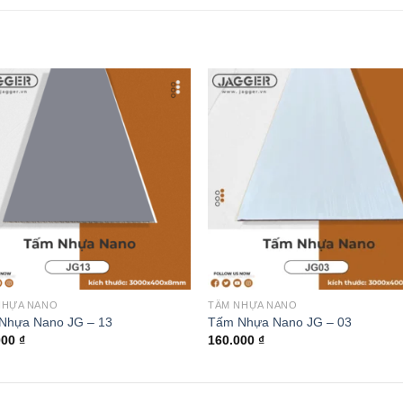
NHỰA NANO
TẤM NHỰA NANO
Nhựa Nano JG – 13
Tấm Nhựa Nano JG – 03
000
₫
160.000
₫