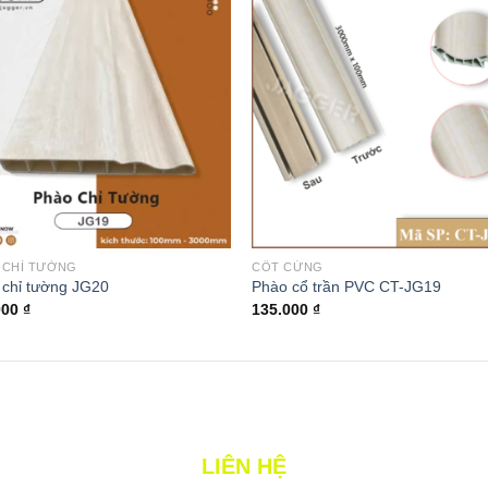
 CHỈ TƯỜNG
CỐT CỨNG
 chỉ tường JG20
Phào cổ trần PVC CT-JG19
000
₫
135.000
₫
LIÊN HỆ