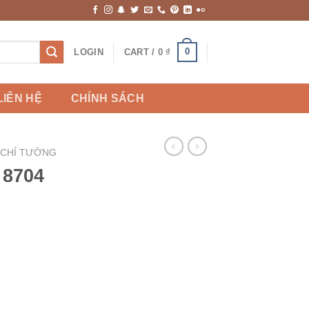
0
LOGIN
CART /
0
₫
LIÊN HỆ
CHÍNH SÁCH
 CHỈ TƯỜNG
 8704