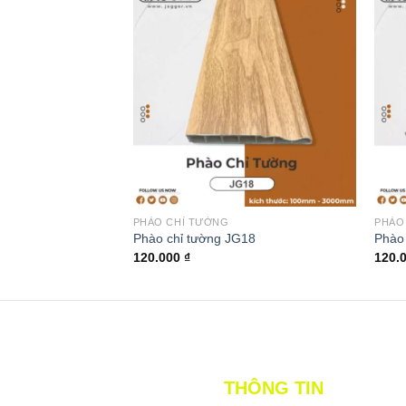
PHÀO CHỈ TƯỜNG
PHÀO
Phào chỉ tường JG18
Phào
120.000
₫
120.
THÔNG TIN