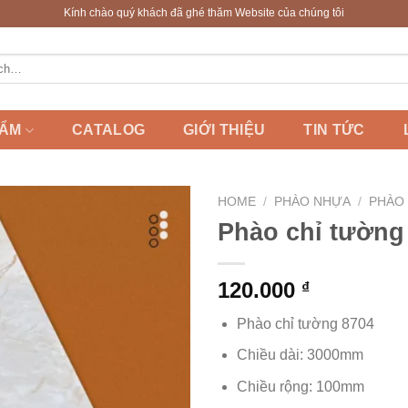
Kính chào quý khách đã ghé thăm Website của chúng tôi
HẨM
CATALOG
GIỚI THIỆU
TIN TỨC
HOME
/
PHÀO NHỰA
/
PHÀO
Phào chỉ tường
120.000
₫
Phào chỉ tường 8704
Chiều dài: 3000mm
Chiều rộng: 100mm