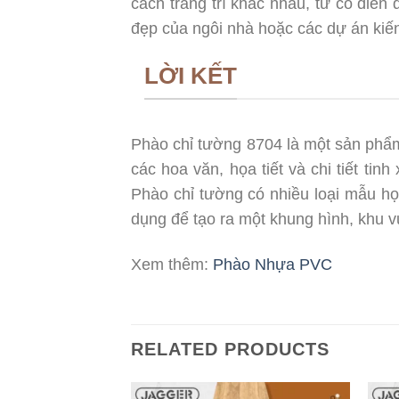
cách trang trí khác nhau, từ cổ điển 
đẹp của ngôi nhà hoặc các dự án kiến
LỜI KẾT
Phào chỉ tường 8704 là một sản phẩm 
các hoa văn, họa tiết và chi tiết ti
Phào chỉ tường có nhiều loại mẫu họa
dụng để tạo ra một khung hình, khu vực
Xem thêm:
Phào Nhựa PVC
RELATED PRODUCTS