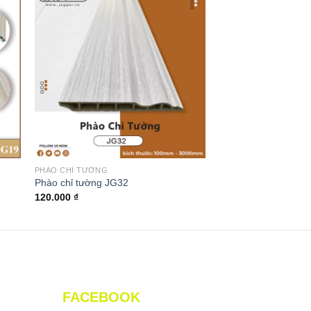
PHÀO CHỈ TƯỜNG
PHÀO CHỈ TƯỜNG
Phào chỉ tường JG32
Phào chỉ tường JG3
120.000
₫
120.000
₫
FACEBOOK