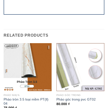
RELATED PRODUCTS
PHÀO NHỰA
PHÀO GÓC TRONG
Phào tròn 3.5 loại mềm PT(ll)
Phào góc trong pvc GT02
04
80.000
₫
75.000
₫