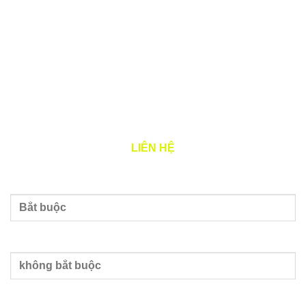
Đại diện pháp luật: Đặng Quý Cẩm
Tình trạng: Đang hoạt động (đã được cấp GCN ĐKT)
THỜI GIAN LÀM VIỆC
Thứ 2 – 7: 8h00 – 17h00
LIÊN HỆ
Tên của bạn
Nhập email
Nhập số điện thoại