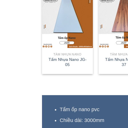
TẤM NHỰA NANO
TẤM NHỰA
Tấm Nhựa Nano JG-
Tấm Nhựa N
05
37
Tấm ốp nano pvc
Chiều dài: 3000mm