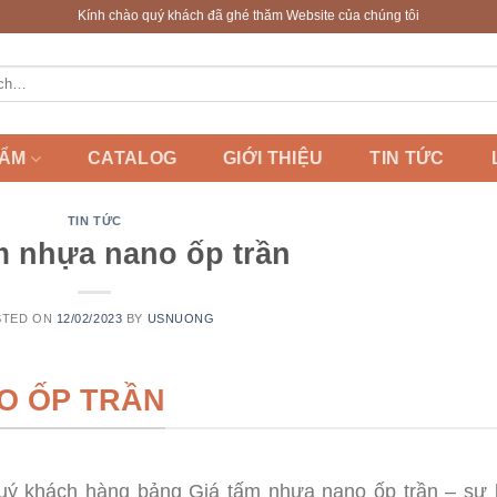
Kính chào quý khách đã ghé thăm Website của chúng tôi
HẨM
CATALOG
GIỚI THIỆU
TIN TỨC
TIN TỨC
m nhựa nano ốp trần
STED ON
12/02/2023
BY
USNUONG
O ỐP TRẦN
quý khách hàng bảng Giá tấm nhựa nano ốp trần – sự 