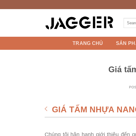
Skip
to
content
Search
for:
TRANG CHỦ
SẢN P
Giá tấ
PO
GIÁ TẤM NHỰA NAN
Chúng tôi hân hạnh giới thiệu đến 