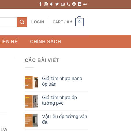
0
LOGIN
CART /
0
₫
LIÊN HỆ
CHÍNH SÁCH
CÁC BÀI VIẾT
Giá tấm nhựa nano
ốp trần
Giá tấm nhựa ốp
tường pvc
Vật liệu ốp tường vân
đá
lựa