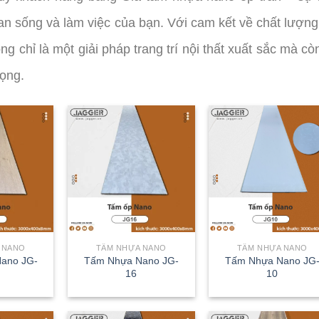
n sống và làm việc của bạn. Với cam kết về chất lượng
ng chỉ là một giải pháp trang trí nội thất xuất sắc mà cò
rọng.
 NANO
TẤM NHỰA NANO
TẤM NHỰA NANO
ano JG-
Tấm Nhựa Nano JG-
Tấm Nhựa Nano JG
16
10