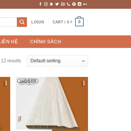
0
LOGIN
CART /
0
₫
LIÊN HỆ
CHÍNH SÁCH
 12 results