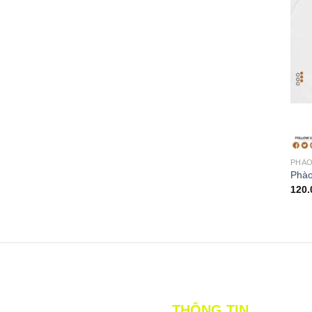
PHÀO
Phào
120
THÔNG TIN