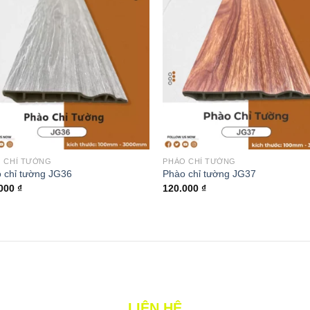
 CHỈ TƯỜNG
PHÀO CHỈ TƯỜNG
 chỉ tường JG36
Phào chỉ tường JG37
.000
₫
120.000
₫
LIÊN HỆ