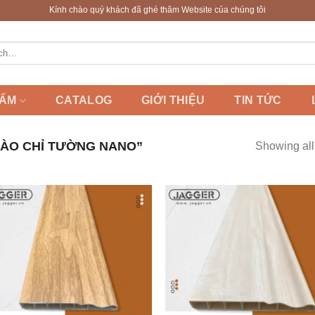
Kính chào quý khách đã ghé thăm Website của chúng tôi
HẨM
CATALOG
GIỚI THIỆU
TIN TỨC
ÀO CHỈ TƯỜNG NANO”
Showing all