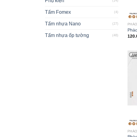
Phụ kiện
(14)
Tấm Fomex
(4)
Tấm nhựa Nano
(27)
PHÀO
Phào
Tấm nhựa ốp tường
(48)
120
PHÀO
Phào