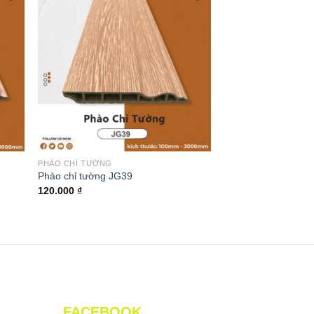
PHÀO CHỈ TƯỜNG
Phào chỉ tường JG39
120.000
₫
FACEBOOK