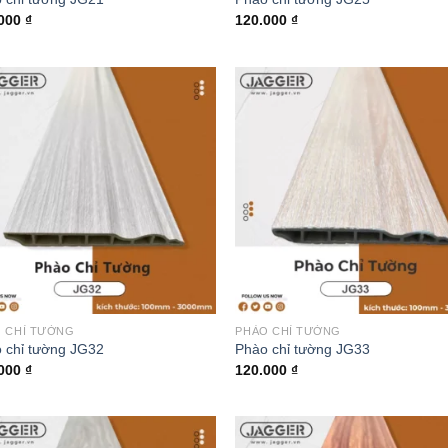
.000
₫
120.000
₫
 CHỈ TƯỜNG
PHÀO CHỈ TƯỜNG
 chỉ tường JG32
Phào chỉ tường JG33
.000
₫
120.000
₫