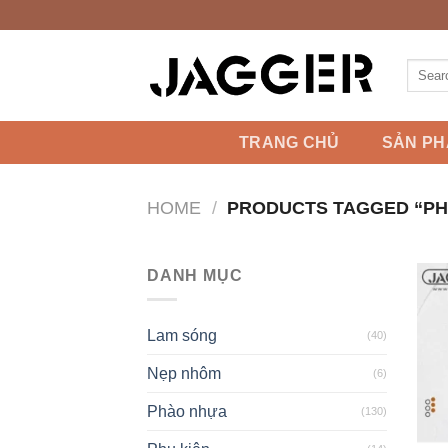
Skip
to
content
Search
for:
TRANG CHỦ
SẢN P
HOME
/
PRODUCTS TAGGED “PH
DANH MỤC
Lam sóng
(40)
Nẹp nhôm
(6)
Phào nhựa
(130)