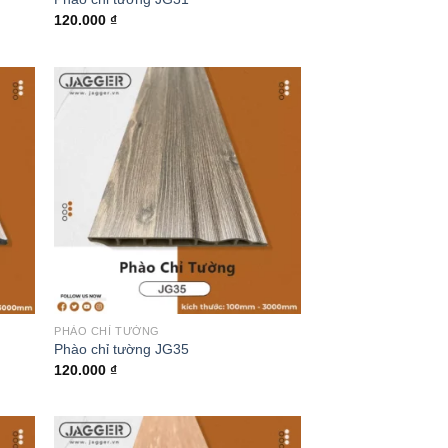
120.000
₫
PHÀO CHỈ TƯỜNG
Phào chỉ tường JG35
120.000
₫