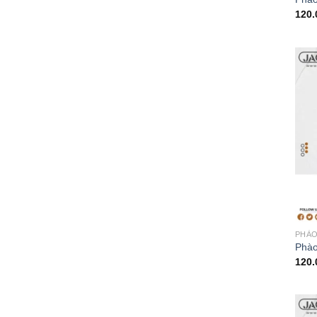
120
PHÀO
Phào
120