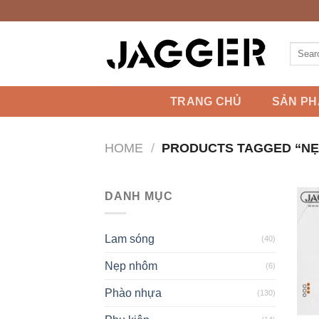
Skip
to
content
Search
for:
TRANG CHỦ
SẢN P
HOME
/
PRODUCTS TAGGED “NẸ
DANH MỤC
Lam sóng
(40)
Nẹp nhôm
(6)
Phào nhựa
(130)