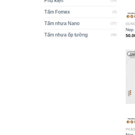
Phụ kiện
(14)
Tấm Fomex
(4)
Tấm nhựa Nano
(27)
DÙNG
Nẹp 
Tấm nhựa ốp tường
(48)
50.
PHÀO
Nẹp 