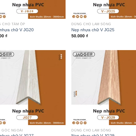
 CHO TẤM ỐP
DÙNG CHO LAM SÓNG
nhựa chữ V JG20
Nẹp nhựa chữ V JG25
000
₫
50.000
₫
 GÓC NGOÀI
DÙNG CHO LAM SÓNG
nhựa chữ V JG27
Nẹp nhựa chữ V JG29