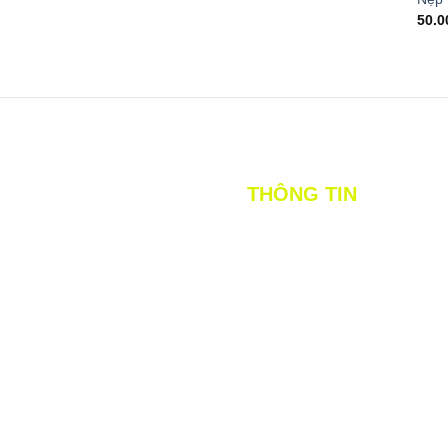
50.
THÔNG TIN
Tên tiếng việt: CÔNG TY TNHH CÁT
QUANG
Tên quốc tế: CAT QUANG COMPANY
LIMITED
Tên viết tắt: CAT QUANG CO.,LTD
Mã số thuế: 0315984621
Địa chỉ: E4/52 Quốc lộ 1A, Phường Bì