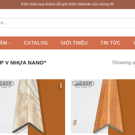
Kính chào quý khách đã ghé thăm Website của chúng tôi
HẨM
CATALOG
GIỚI THIỆU
TIN TỨC
P V NHỰA NANO”
Showing al