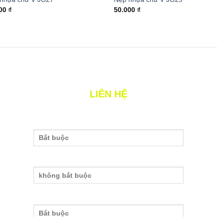
000
₫
50.000
₫
LIÊN HỆ
Tên của bạn
Nhập email
Nhập số điện thoại
nh