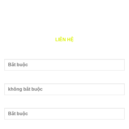
THỜI GIAN LÀM VIỆC
Thứ 2 – 7: 8h00 – 17h00
LIÊN HỆ
Tên của bạn
Nhập email
Nhập số điện thoại
Nội dung